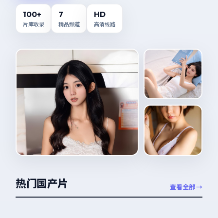
100
+
7
HD
片库收录
精品频道
高清线路
99:07
38:29
比海更深枝裕和家庭物语
那年夏天在制造工艺
48:32
74:44
热门国产片
罗马假日2025
济州岛橘子农场
99:58
99:59
126K
⭐
9.3
125K
⭐
6.2
查看全部 →
流浪地球3月背种子计划
巴拿马运河危机
54:07
52:38
125K
⭐
8.9
124K
⭐
8.8
凌晨三点的急诊室
对手间谍夫妻的日常
免费影视
精品推荐
124K
⭐
7.9
123K
⭐
8.0
高分佳作
国产精品
123K
⭐
8.8
122K
⭐
7.3
免费高清
精品推荐
CN
AS