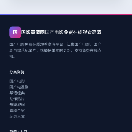
国
国影高清网
国产电影免费在线观看高清
国产电影免费在线观看高清平台，汇集国产电影、国产
剧与综艺纪录片，热播榜单实时更新，支持免费在线点
播。
分类浏览
国产电影
国产电视剧
华语经典
动作热片
悬疑犯罪
喜剧合家
纪录人文
类型 · 入口